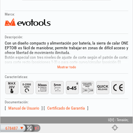
Marca:
Descripción:
Con un diseño compacto y alimentación por batería, la sierra de calar ONE
EPTO® es fácil de maniobrar, permite trabajar en zonas de difícil acceso y
ofrece libertad de movimiento ilimitada.
Botón especial con tres niveles de ajuste de corte según el patrón de corte:
para corte recto (posiciones 1-3) o para corte curvo/circular (posición 0)
Posibilidad de ajuste para corte a 45 °
Mostrar todo
Botón de seguridad contra puestas en marcha accidentales.
Equipada con sistema rápido de cambio de hojas.
Características:
Carcasa de diseño ergonómico y resistente, de poliamida reforzada con
fibra de vidrio y recubrimiento soft grip.
Protección electrónica contra descarga por debajo del nivel mínimo,
sobrecarga y sobrecalentamiento.
Sistema independiente de aspiración de polvo.
Documentación:
Manual de Usuario
Certificado de Garantía
Se utiliza solo junto con la batería Li‑Ion de 18 V ONE EPTO® (678495,
678496,682189) y el cargador rápido ONE EPTO® (678497,682190).
U[V] - Tensión;
678487