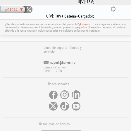
U[V]
:
18V
;
p01074
U[V]
:
18V+ Batería+Cargador
;
¿Has descubierto un error en las características del producto?
¡Avísanos!
Las imágenes / vídeos aquí
presentados tienen carácter informativo, pueden presentar pequeñas diferencias respecto al producto
ofrecido a la venta y pueden incluir accesorios no incluidos en los packs estándar.
Línea de soporte técnico y
servicio
suport@honest.ro
Lunes - Viernes
08:00 - 17:30
Redes sociales
Resolución de litigios