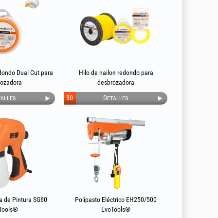
edondo Dual Cut para
Hilo de nailon redondo para
rozadora
desbrozadora
alles
30
Detalles
ca de Pintura SG60
Polipasto Eléctrico EH250/500
Tools®
EvoTools®