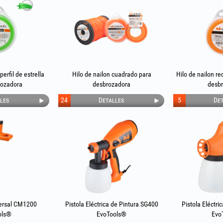
perfil de estrella
Hilo de nailon cuadrado para
Hilo de nailon r
rozadora
desbrozadora
desb
les
24
Detalles
5
Det
ersal CM1200
Pistola Eléctrica de Pintura SG400
Pistola Eléctri
ols®
EvoTools®
Evo