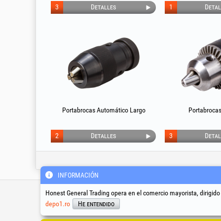
3
Detalles
1
Detal
Portabrocas Automático Largo
Portabrocas
2
Detalles
3
Detal
INFORMACIÓN
Línea de soporte técnico y
Honest General Trading opera en el comercio mayorista, dirigido
servicio
depo1.ro
He entendido