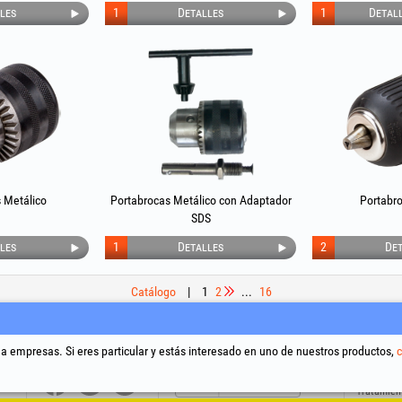
les
1
Detalles
1
Detal
 Metálico
Portabrocas Metálico con Adaptador
Portabr
SDS
les
1
Detalles
2
Det
Catálogo
|
1
2
...
16
Redes sociales
Resolución de litigios
Enlaces út
 a empresas. Si eres particular y estás interesado en uno de nuestros productos,
c
Términos 
Tratamien