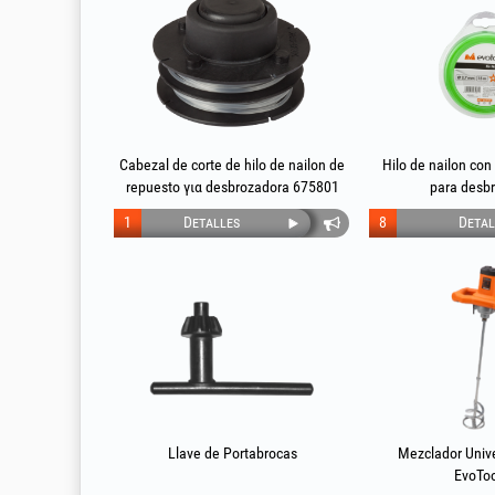
Cabezal de corte de hilo de nailon de
Hilo de nailon con 
repuesto για desbrozadora 675801
para desb
1
Detalles
8
Detal
Llave de Portabrocas
Mezclador Univ
EvoTo