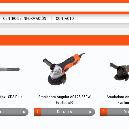
CENTRO DE INFORMACIÓN
CONTACTO
ax - SDS Plus
Amoladora Angular AG125 630W
Amoladora An
EvoTools®
EvoToo
les
1
Detalles
1
Det