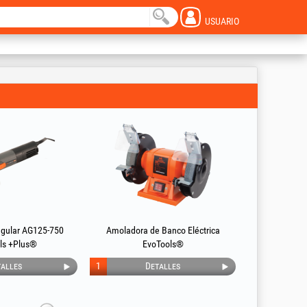
USUARIO
gular AG125-750
Amoladora de Banco Eléctrica
ls +Plus®
EvoTools®
alles
1
Detalles