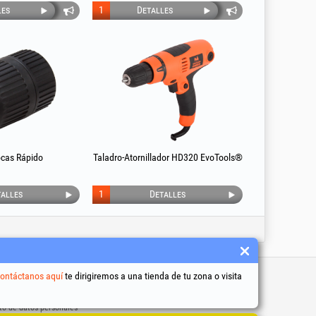
les
1
Detalles
ocas Rápido
Taladro-Atornillador HD320 EvoTools®
alles
1
Detalles
iles
ontáctanos aquí
te dirigiremos a una tienda de tu zona o visita
y condiciones
to de datos personales