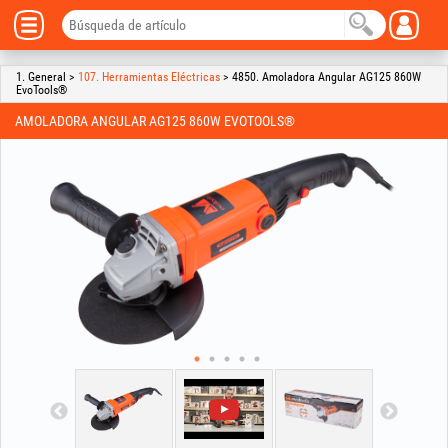
1. General >
107. Herramientas Eléctricas
> 4850. Amoladora Angular AG125 860W
EvoTools®
AMOLADORA ANGULAR AG125 860W EVOTOOLS®