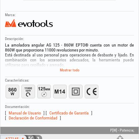
Marca:
Descripción:
La amoladora angular AG 125 - 860W EPTO® cuenta con un motor de
860W que proporciona 11000 revoluciones por minuto.
Está destinada al uso personal para operaciones de desbaste y lijado. En
combinación con los accesorios adecuados, la herramienta puede
utilizarse para cepillado y arenado.
El botón de bloqueo del eje hace que el cambio de accesorios sea rápido y
Mostrar todo
sencillo.
Está equipada con un sistema de bloqueo contra puestas en marcha
Características:
accidentales.
Equipada con empuñadura lateral multiposición para mayor control y
seguridad adicional, protector de seguridad de montaje rápido y bridas
interior y exterior del disco.
Escobillas de carbón reemplazables desde el exterior.
Documentación:
El paquete incluye llave de apriete.
Manual de Usuario
Certificado de Garantía
Declaración de Conformidad
P[W] - Potencia;