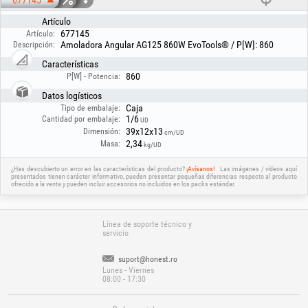
677145
Artículo
677145
Artículo:
Amoladora Angular AG125 860W EvoTools® / P[W]: 860
Descripción:
Características
860
P[W] - Potencia:
Datos logísticos
Caja
Tipo de embalaje:
1/6
Cantidad por embalaje:
UD
39x12x13
Dimensión:
cm/UD
2,34
Masa:
kg/UD
¿Has descubierto un error en las características del producto?
¡Avísanos!
Las imágenes / vídeos aquí
presentados tienen carácter informativo, pueden presentar pequeñas diferencias respecto al producto
ofrecido a la venta y pueden incluir accesorios no incluidos en los packs estándar.
Línea de soporte técnico y
servicio
suport@honest.ro
Lunes - Viernes
08:00 - 17:30