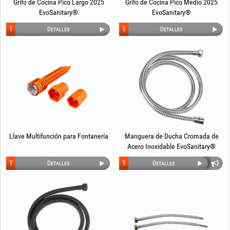
Grifo de Cocina Pico Largo 2025
Grifo de Cocina Pico Medio 2025
EvoSanitary®
EvoSanitary®
1
1
Detalles
Detalles
Llave Multifunción para Fontanería
Manguera de Ducha Cromada de
Acero Inoxidable EvoSanitary®
1
1
Detalles
Detalles