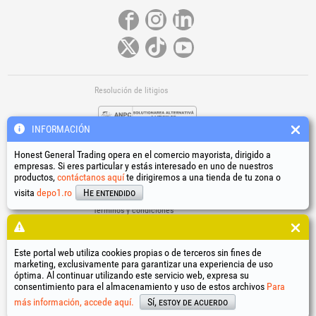
Resolución de litigios
INFORMACIÓN
Honest General Trading opera en el comercio mayorista, dirigido a
empresas. Si eres particular y estás interesado en uno de nuestros
productos,
contáctanos aquí
te dirigiremos a una tienda de tu zona o
Enlaces útiles
visita
depo1.ro
He entendido
Términos y condiciones
Tratamiento de datos personales
Política de uso de cookies
Datos de identificación de la empresa
Este portal web utiliza cookies propias o de terceros sin fines de
marketing, exclusivamente para garantizar una experiencia de uso
Resolución online de litigios
óptima. Al continuar utilizando este servicio web, expresa su
consentimiento para el almacenamiento y uso de estos archivos
Para
®
®
®
®
®
®
®
®
HGT
, EvoTools
, EvoSanitary
, EvoTools +Plus
, EvoSanitary +Plus
, EvoSelect
, EPTO
, EPTO Plus
,
®
PowerForProfessionals
y sus logotipos son marcas registradas Honest General Trading SRL.
más información, accede aquí.
Sí, estoy de acuerdo
Copyright 1994-2026
Honest General Trading SRL. Todos los derechos reservados. CUI: 6615609,
Reg.Com.: J1994025279406