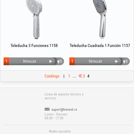
Teleducha 3 Funciones 1158
Teleducha Cuadrada 1 Función 1157
1
1
Detalles
Detalles
Catálogo
|
1
...
3
4
Línea de soporte técnico y
servicio
suport@honest.ro
Lunes - Viernes
08:00 - 17:30
Redes sociales