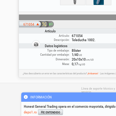
671054
Artículo
671054
Artículo:
Teleducha 1002.
Descripción:
Datos logísticos
Blíster
Tipo de embalaje:
1/40
Cantidad por embalaje:
UD
20x10x10
Dimensión:
cm/UD
0,17
Masa:
kg/UD
¿Has descubierto un error en las características del producto?
¡Avísanos!
Las imágenes / 
Línea de soporte técnico y
servicio
INFORMACIÓN
Honest General Trading opera en el comercio mayorista, dirigido
suport@honest.ro
Lunes - Viernes
depo1.ro
He entendido
08:00 - 17:30