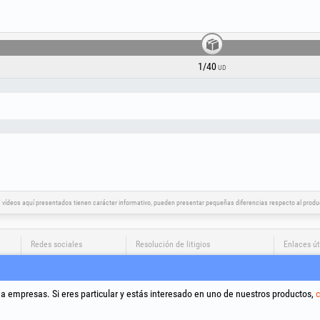
1/40
UD
vídeos aquí presentados tienen carácter informativo, pueden presentar pequeñas diferencias respecto al product
Redes sociales
Resolución de litigios
Enlaces út
Términos 
Tratamien
 a empresas. Si eres particular y estás interesado en uno de nuestros productos,
c
Política d
Datos de i