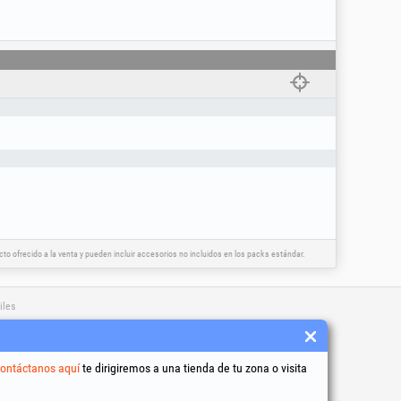
o ofrecido a la venta y pueden incluir accesorios no incluidos en los packs estándar.
iles
y condiciones
to de datos personales
ontáctanos aquí
te dirigiremos a una tienda de tu zona o visita
e uso de cookies
dentificación de la empresa