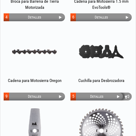
Broca para Barrena de Tierra
Cadena para Motosierra 1.5 mm
Motorizada
EvoTools®
4
6
Detalles
Detalles
Cadena para Motosierra Oregon
Cuchilla para Desbrozadora
9
5
Detalles
Detalles