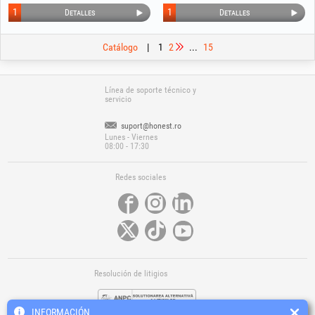
1
1
Detalles
Detalles
Catálogo
|
1
2
...
15
Línea de soporte técnico y
servicio
suport@honest.ro
Lunes - Viernes
08:00 - 17:30
Redes sociales
Resolución de litigios
INFORMACIÓN