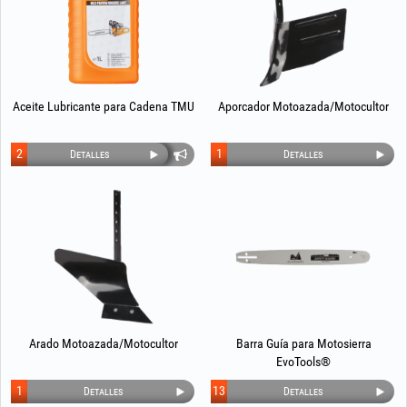
Aceite Lubricante para Cadena TMU
Aporcador Motoazada/Motocultor
2
1
Detalles
Detalles
Arado Motoazada/Motocultor
Barra Guía para Motosierra
EvoTools®
1
13
Detalles
Detalles