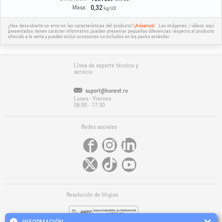
0,32
Masa:
kg/UD
¿Has descubierto un error en las características del producto?
¡Avísanos!
Las imágenes / vídeos aquí
presentados tienen carácter informativo, pueden presentar pequeñas diferencias respecto al producto
ofrecido a la venta y pueden incluir accesorios no incluidos en los packs estándar.
Línea de soporte técnico y
servicio
suport@honest.ro
Lunes - Viernes
08:00 - 17:30
Redes sociales
Resolución de litigios