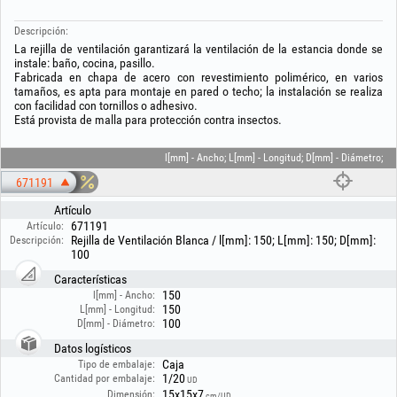
Descripción:
La rejilla de ventilación garantizará la ventilación de la estancia donde se
instale: baño, cocina, pasillo.
Fabricada en chapa de acero con revestimiento polimérico, en varios
tamaños, es apta para montaje en pared o techo; la instalación se realiza
con facilidad con tornillos o adhesivo.
Está provista de malla para protección contra insectos.
l[mm] - Ancho; L[mm] - Longitud; D[mm] - Diámetro;
671191
Artículo
671191
Artículo:
Rejilla de Ventilación Blanca / l[mm]: 150; L[mm]: 150; D[mm]:
Descripción:
100
Características
150
l[mm] - Ancho:
150
L[mm] - Longitud:
100
D[mm] - Diámetro:
Datos logísticos
Caja
Tipo de embalaje:
1/20
Cantidad por embalaje:
UD
15x15x7
Dimensión:
cm/UD