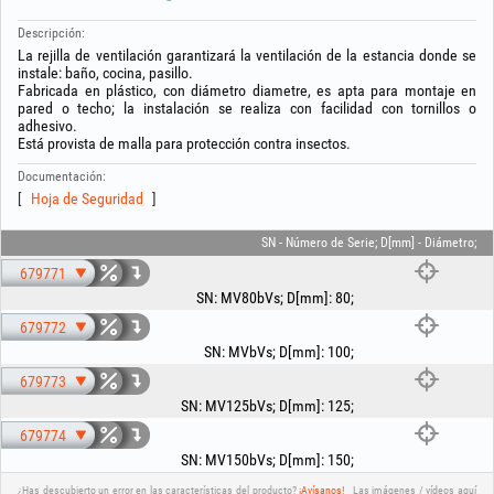
Descripción:
La rejilla de ventilación garantizará la ventilación de la estancia donde se
instale: baño, cocina, pasillo.
Fabricada en plástico, con diámetro diametre, es apta para montaje en
pared o techo; la instalación se realiza con facilidad con tornillos o
adhesivo.
Está provista de malla para protección contra insectos.
Documentación:
Hoja de Seguridad
SN - Número de Serie; D[mm] - Diámetro;
679771
SN
:
MV80bVs
;
D[mm]
:
80
;
679772
SN
:
MVbVs
;
D[mm]
:
100
;
679773
SN
:
MV125bVs
;
D[mm]
:
125
;
679774
SN
:
MV150bVs
;
D[mm]
:
150
;
¿Has descubierto un error en las características del producto?
¡Avísanos!
Las imágenes / vídeos aquí