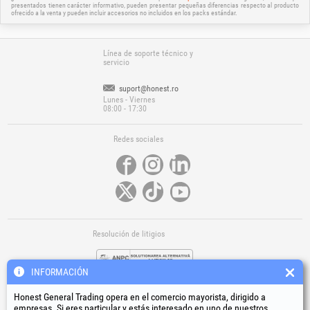
presentados tienen carácter informativo, pueden presentar pequeñas diferencias respecto al producto
ofrecido a la venta y pueden incluir accesorios no incluidos en los packs estándar.
Línea de soporte técnico y
servicio
suport@honest.ro
Lunes - Viernes
08:00 - 17:30
Redes sociales
Resolución de litigios
INFORMACIÓN
Honest General Trading opera en el comercio mayorista, dirigido a
empresas. Si eres particular y estás interesado en uno de nuestros