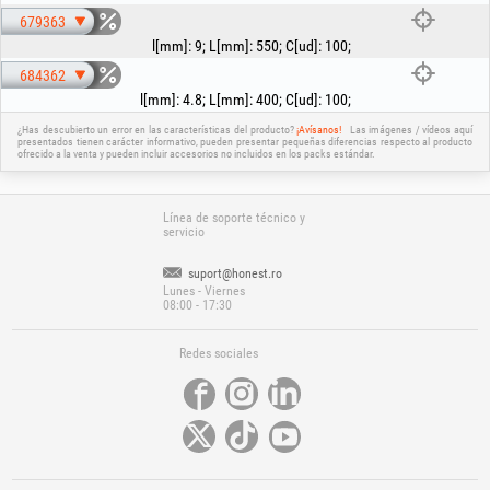
679363
l[mm]
:
9
;
L[mm]
:
550
;
C[ud]
:
100
;
684362
l[mm]
:
4.8
;
L[mm]
:
400
;
C[ud]
:
100
;
¿Has descubierto un error en las características del producto?
¡Avísanos!
Las imágenes / vídeos aquí
presentados tienen carácter informativo, pueden presentar pequeñas diferencias respecto al producto
ofrecido a la venta y pueden incluir accesorios no incluidos en los packs estándar.
Línea de soporte técnico y
servicio
suport@honest.ro
Lunes - Viernes
08:00 - 17:30
Redes sociales