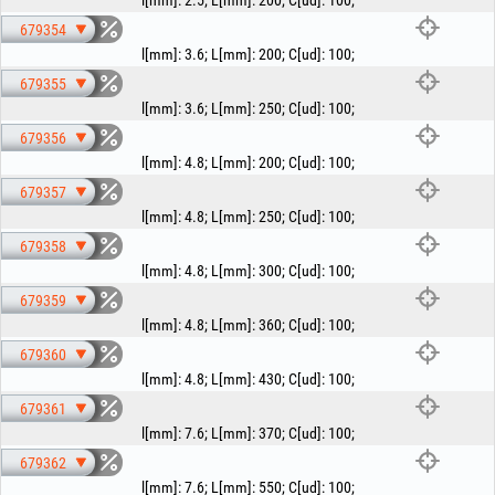
l[mm]
:
2.5
;
L[mm]
:
200
;
C[ud]
:
100
;
679354
l[mm]
:
3.6
;
L[mm]
:
200
;
C[ud]
:
100
;
679355
l[mm]
:
3.6
;
L[mm]
:
250
;
C[ud]
:
100
;
679356
l[mm]
:
4.8
;
L[mm]
:
200
;
C[ud]
:
100
;
679357
l[mm]
:
4.8
;
L[mm]
:
250
;
C[ud]
:
100
;
679358
l[mm]
:
4.8
;
L[mm]
:
300
;
C[ud]
:
100
;
679359
l[mm]
:
4.8
;
L[mm]
:
360
;
C[ud]
:
100
;
679360
l[mm]
:
4.8
;
L[mm]
:
430
;
C[ud]
:
100
;
679361
l[mm]
:
7.6
;
L[mm]
:
370
;
C[ud]
:
100
;
679362
l[mm]
:
7.6
;
L[mm]
:
550
;
C[ud]
:
100
;