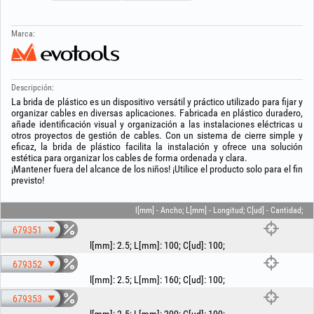
Marca:
Descripción:
La brida de plástico es un dispositivo versátil y práctico utilizado para fijar y
organizar cables en diversas aplicaciones. Fabricada en plástico duradero,
añade identificación visual y organización a las instalaciones eléctricas u
otros proyectos de gestión de cables. Con un sistema de cierre simple y
eficaz, la brida de plástico facilita la instalación y ofrece una solución
estética para organizar los cables de forma ordenada y clara.
¡Mantener fuera del alcance de los niños! ¡Utilice el producto solo para el fin
previsto!
l[mm] - Ancho; L[mm] - Longitud; C[ud] - Cantidad;
679351
l[mm]
:
2.5
;
L[mm]
:
100
;
C[ud]
:
100
;
679352
l[mm]
:
2.5
;
L[mm]
:
160
;
C[ud]
:
100
;
679353