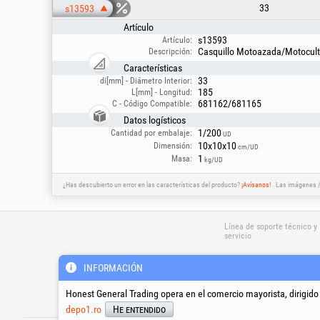
33
s13593
Artículo
s13593
Artículo:
Casquillo Motoazada/Motocult
Descripción:
Características
33
di[mm] - Diámetro Interior:
185
L[mm] - Longitud:
681162/681165
C - Código Compatible:
Datos logísticos
1/200
Cantidad por embalaje:
UD
10x10x10
Dimensión:
cm/UD
1
Masa:
kg/UD
¿Has descubierto un error en las características del producto?
¡Avísanos!
Las imágenes / 
Línea de soporte técnico y
servicio
INFORMACIÓN
suport@honest.ro
Lunes - Viernes
Honest General Trading opera en el comercio mayorista, dirigido
08:00 - 17:30
depo1.ro
He entendido