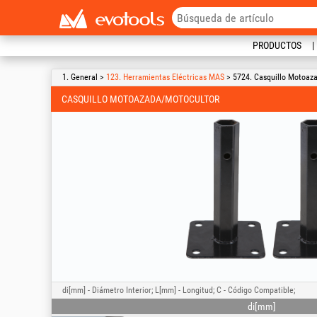
PRODUCTOS
1. General >
123. Herramientas Eléctricas MAS
> 5724. Casquillo Motoaz
CASQUILLO MOTOAZADA/MOTOCULTOR
di[mm] - Diámetro Interior; L[mm] - Longitud; C - Código Compatible;
di[mm]