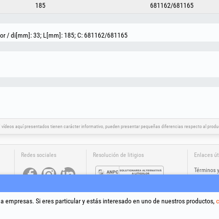
185
681162/681165
or / di[mm]: 33; L[mm]: 185; C: 681162/681165
vídeos aquí presentados tienen carácter informativo, pueden presentar pequeñas diferencias respecto al product
Redes sociales
Resolución de litigios
Enlaces út
Términos 
Tratamien
Política d
Datos de i
 a empresas. Si eres particular y estás interesado en uno de nuestros productos,
c
Resolución