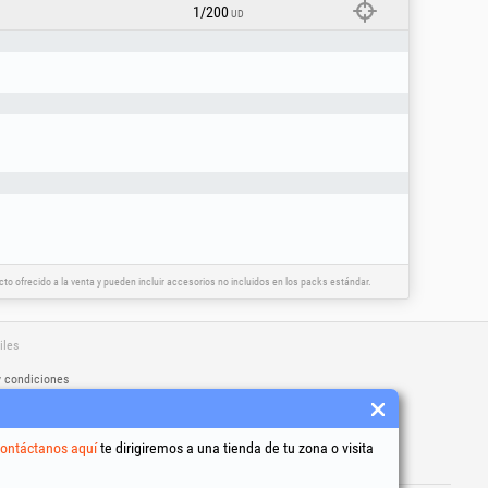
1/200
UD
o ofrecido a la venta y pueden incluir accesorios no incluidos en los packs estándar.
iles
y condiciones
to de datos personales
e uso de cookies
dentificación de la empresa
ontáctanos aquí
te dirigiremos a una tienda de tu zona o visita
 online de litigios