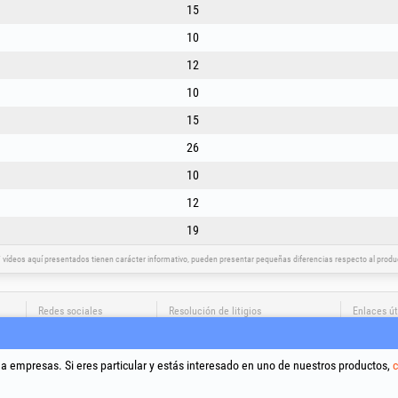
15
10
12
10
15
26
10
12
19
vídeos aquí presentados tienen carácter informativo, pueden presentar pequeñas diferencias respecto al product
Redes sociales
Resolución de litigios
Enlaces út
Términos 
Tratamien
 a empresas. Si eres particular y estás interesado en uno de nuestros productos,
c
Política d
Datos de i