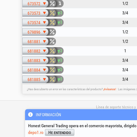
1/2
673572
3/4
673573
3/4
673574
1/2
679896
1/2
681881
1
681882
3/4
681883
3/4
681884
3/4
681885
¿Has descubierto un error en las características del producto?
¡Avísanos!
Las imágenes / 
Línea de soporte técnico y
servicio
INFORMACIÓN
Honest General Trading opera en el comercio mayorista, dirigido
suport@honest.ro
depo1.ro
He entendido
Lunes - Viernes