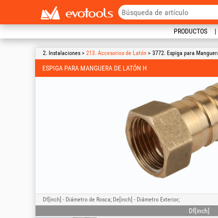
PRODUCTOS
2. Instalaciones >
213. Accesorios de Latón
> 3772. Espiga para Manguer
ESPIGA PARA MANGUERA DE LATÓN H
Df[inch] - Diámetro de Rosca; De[inch] - Diámetro Exterior;
Df[inch]