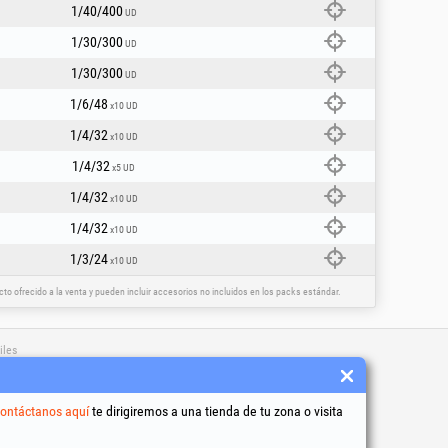
1/40/400
UD
1/30/300
UD
1/30/300
UD
1/6/48
x10 UD
1/4/32
x10 UD
1/4/32
x5 UD
1/4/32
x10 UD
1/4/32
x10 UD
1/3/24
x10 UD
o ofrecido a la venta y pueden incluir accesorios no incluidos en los packs estándar.
iles
y condiciones
to de datos personales
ontáctanos aquí
te dirigiremos a una tienda de tu zona o visita
e uso de cookies
dentificación de la empresa