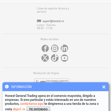
Línea de soporte técnico y
servicio
suport@honest.ro
Lunes - Viernes
08:00 - 17:30
Redes sociales
Resolución de litigios
INFORMACIÓN
Honest General Trading opera en el comercio mayorista, dirigido a
empresas. Si eres particular y estás interesado en uno de nuestros
productos,
contáctanos aquí
te dirigiremos a una tienda de tu zona o
Enlaces útiles
visita
depo1.ro
He entendido