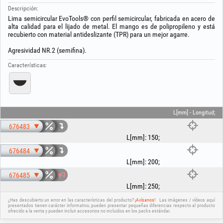
Descripción:
Lima semicircular EvoTools® con perfil semicircular, fabricada en acero de
alta calidad para el lijado de metal. El mango es de polipropileno y está
recubierto con material antideslizante (TPR) para un mejor agarre.
Agresividad NR.2 (semifina).
Características:
L[mm] - Longitud;
676483
L[mm]
:
150
;
676484
L[mm]
:
200
;
676485
L[mm]
:
250
;
¿Has descubierto un error en las características del producto?
¡Avísanos!
Las imágenes / vídeos aquí
presentados tienen carácter informativo, pueden presentar pequeñas diferencias respecto al producto
ofrecido a la venta y pueden incluir accesorios no incluidos en los packs estándar.