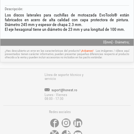
Descripción:
Los discos laterales para cuchillas de motoazada EvoTools® están
fabricados en acero de alta calidad con capa protectora de pintura.
Diámetro 245 mm y espesor de chapa 2.3 mm.
El eje hexagonal tiene un diámetro de 23 mm y una longitud de 100 mm.
D[mm] - Diámetro;
¿Has descubierto un error en las características del producto?
¡Avísanos!
Las imágenes / vídeos aquí
presentados tienen carácter informativo, pueden presentar pequeñas diferencias respecto al producto
ofrecido a la venta y pueden incluir accesorios no incluidos en los packs estándar.
Línea de soporte técnico y
servicio
suport@honest.ro
Lunes - Viernes
08:00 - 17:30
Redes sociales