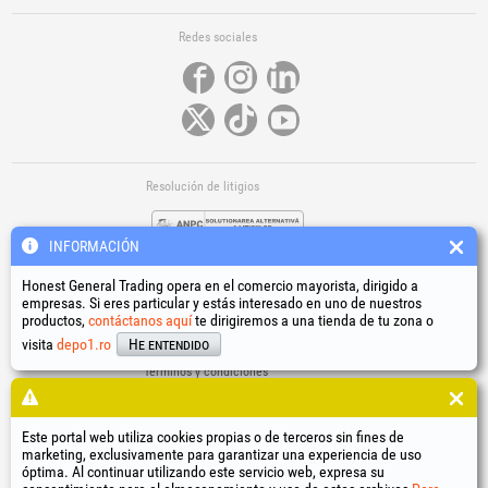
Redes sociales
Resolución de litigios
INFORMACIÓN
Honest General Trading opera en el comercio mayorista, dirigido a
empresas. Si eres particular y estás interesado en uno de nuestros
productos,
contáctanos aquí
te dirigiremos a una tienda de tu zona o
Enlaces útiles
visita
depo1.ro
He entendido
Términos y condiciones
Tratamiento de datos personales
Política de uso de cookies
Datos de identificación de la empresa
Este portal web utiliza cookies propias o de terceros sin fines de
marketing, exclusivamente para garantizar una experiencia de uso
Resolución online de litigios
óptima. Al continuar utilizando este servicio web, expresa su