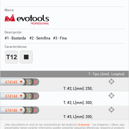
Marca:
Descripción:
#1 - Bastarda #2 - Semifina #3 - Fina
Características:
T - Tipo; L[mm] - Longitud;
674143
T
:
#2
;
L[mm]
:
250
;
674144
T
:
#2
;
L[mm]
:
300
;
674146
T
:
#3
;
L[mm]
:
200
;
¿Has descubierto un error en las características del producto?
¡Avísanos!
Las imágenes / vídeos aquí
presentados tienen carácter informativo, pueden presentar pequeñas diferencias respecto al producto