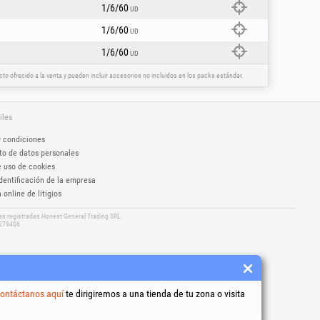
1/6/60
UD
1/6/60
UD
1/6/60
UD
o ofrecido a la venta y pueden incluir accesorios no incluidos en los packs estándar.
iles
y condiciones
to de datos personales
e uso de cookies
dentificación de la empresa
 online de litigios
as registradas Honest General Trading SRL.
5279406
ontáctanos aquí
te dirigiremos a una tienda de tu zona o visita