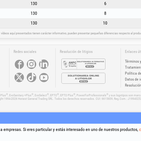
130
6
130
8
130
10
vídeos aquí presentados tienen carácter informativo, pueden presentar pequeñas diferencias respecto al product
Redes sociales
Resolución de litigios
Enlaces út
Términos 
Tratamien
Política d
Datos de i
Resolución
®
®
®
®
®
®
+Plus
, EvoSanitary +Plus
, EvoSelect
, EPTO
, EPTO Plus
, PowerForProfessionals
y sus logotipos son marc
ght 1994-2026
Honest General Trading SRL. Todos los derechos reservados. CUI: 6615609, Reg.Com.: J199402
 a empresas. Si eres particular y estás interesado en uno de nuestros productos,
c