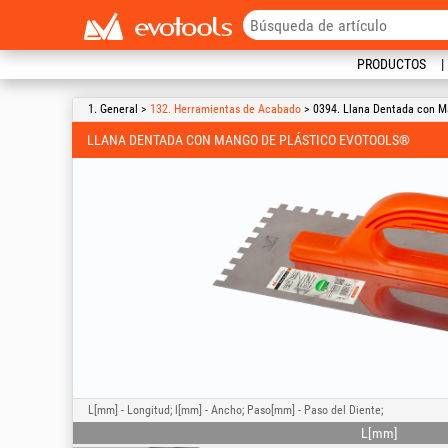
PRODUCTOS
1. General >
132. Herramientas de Acabado
> 0394. Llana Dentada con M
LLANA DENTADA CON MANGO DE PLÁSTICO EVOTOOLS®
L[mm] - Longitud; l[mm] - Ancho; Paso[mm] - Paso del Diente;
L[mm]