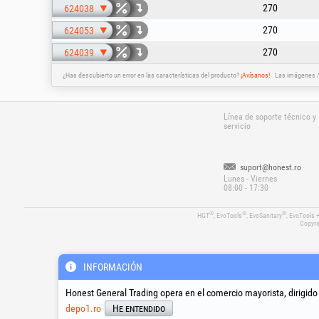
270
624038
270
624053
270
624039
¿Has descubierto un error en las características del producto?
¡Avísanos!
Las imágenes / 
Línea de soporte técnico y
servicio
suport@honest.ro
Lunes - Viernes
08:00 - 17:30
®
®
®
HGT
, EvoTools
, EvoSanitary
, EvoTools 
Copyri
INFORMACIÓN
Honest General Trading opera en el comercio mayorista, dirigido
depo1.ro
He entendido