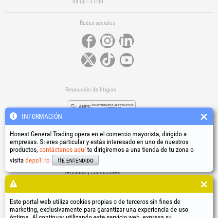
08:00 - 17:30
Redes sociales
Resolución de litigios
INFORMACIÓN
Honest General Trading opera en el comercio mayorista, dirigido a
empresas. Si eres particular y estás interesado en uno de nuestros
productos,
contáctanos aquí
te dirigiremos a una tienda de tu zona o
Enlaces útiles
visita
depo1.ro
He entendido
Términos y condiciones
Tratamiento de datos personales
Política de uso de cookies
Datos de identificación de la empresa
Este portal web utiliza cookies propias o de terceros sin fines de
marketing, exclusivamente para garantizar una experiencia de uso
Resolución online de litigios
óptima. Al continuar utilizando este servicio web, expresa su