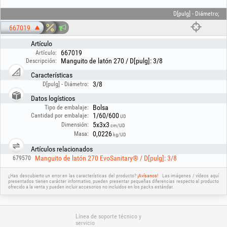
D[pulg] - Diámetro;
667019
Artículo
667019
Artículo:
Manguito de latón 270 / D[pulg]: 3/8
Descripción:
Características
3/8
D[pulg] - Diámetro:
Datos logísticos
Bolsa
Tipo de embalaje:
1/60/600
Cantidad por embalaje:
UD
5x3x3
Dimensión:
cm/UD
0,0226
Masa:
kg/UD
Artículos relacionados
Manguito de latón 270 EvoSanitary® / D[pulg]: 3/8
679570
¿Has descubierto un error en las características del producto?
¡Avísanos!
Las imágenes / vídeos aquí
presentados tienen carácter informativo, pueden presentar pequeñas diferencias respecto al producto
ofrecido a la venta y pueden incluir accesorios no incluidos en los packs estándar.
Línea de soporte técnico y
servicio