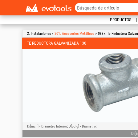
PRODUCTOS
2. Instalaciones >
201. Accesorios Metálicos
> 0887. Te Reductora Galvan
TE REDUCTORA GALVANIZADA 130
Di[inch] - Diámetro Interior; D[pulg] - Diámetro;
Di[i