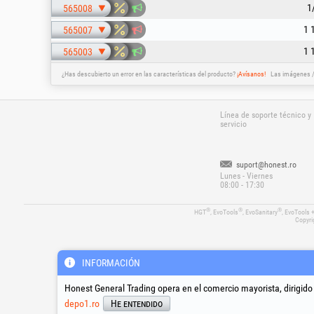
1
565008
1 
565007
1 
565003
¿Has descubierto un error en las características del producto?
¡Avísanos!
Las imágenes / 
Línea de soporte técnico y
servicio
suport@honest.ro
Lunes - Viernes
08:00 - 17:30
®
®
®
HGT
, EvoTools
, EvoSanitary
, EvoTools 
Copyri
INFORMACIÓN
Honest General Trading opera en el comercio mayorista, dirigido
depo1.ro
He entendido