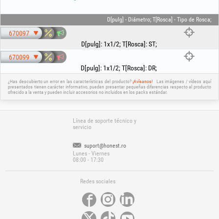
D[pulg] - Diámetro; T[Rosca] - Tipo de Rosca;
670097
D[pulg]
:
1x1/2
;
T[Rosca]
:
ST
;
670099
D[pulg]
:
1x1/2
;
T[Rosca]
:
DR
;
¿Has descubierto un error en las características del producto?
¡Avísanos!
Las imágenes / vídeos aquí
presentados tienen carácter informativo, pueden presentar pequeñas diferencias respecto al producto
ofrecido a la venta y pueden incluir accesorios no incluidos en los packs estándar.
Línea de soporte técnico y
servicio
suport@honest.ro
Lunes - Viernes
08:00 - 17:30
Redes sociales