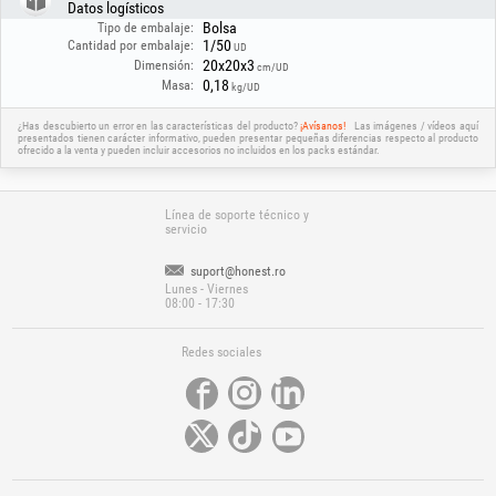
Datos logísticos
Bolsa
Tipo de embalaje:
1/50
Cantidad por embalaje:
UD
20x20x3
Dimensión:
cm/UD
0,18
Masa:
kg/UD
¿Has descubierto un error en las características del producto?
¡Avísanos!
Las imágenes / vídeos aquí
presentados tienen carácter informativo, pueden presentar pequeñas diferencias respecto al producto
ofrecido a la venta y pueden incluir accesorios no incluidos en los packs estándar.
Línea de soporte técnico y
servicio
suport@honest.ro
Lunes - Viernes
08:00 - 17:30
Redes sociales