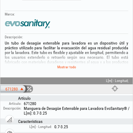
Marca:
Descripción:
Un tubo de desagüe extensible para lavadora es un dispositivo útil y
práctico utilizado para facilitar la evacuación del agua residual producida
por la lavadora. Este tubo es flexible y ajustable en longitud, permitiendo a
los usuarios extenderlo o retraerlo según sea necesario. El tubo está
fabricado con materiales duraderos y resistentes al agua y a los productos
químicos, para soportar las condiciones propias del entorno de lavado.
Mostrar todo
Conectado a la parte posterior de la lavadora, transporta de forma eficiente
el agua residual desde la máquina hasta el sistema de alcantarillado u otro
punto de descarga. Su carácter extensible permite ajustar la longitud en
L[m] - Longitud;
función de la distancia hasta el punto de evacuación, ofreciendo así
671280
flexibilidad en la ubicación de la lavadora. Estos tubos son esenciales para
garantizar una evacuación eficiente del agua residual y el correcto
Artículo
funcionamiento de la lavadora durante los ciclos de lavado.
671280
Artículo:
Manguera de Desagüe Extensible para Lavadora EvoSanitary® /
Descripción:
L[m]: 0.7-3.25
Características
0.7-3.25
L[m] - Longitud: