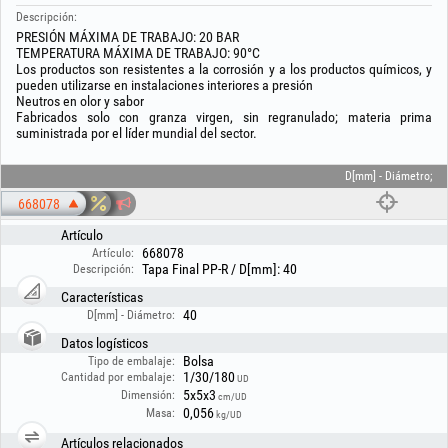
Descripción:
PRESIÓN MÁXIMA DE TRABAJO: 20 BAR
TEMPERATURA MÁXIMA DE TRABAJO: 90°C
Los productos son resistentes a la corrosión y a los productos químicos, y
pueden utilizarse en instalaciones interiores a presión
Neutros en olor y sabor
Fabricados solo con granza virgen, sin regranulado; materia prima
suministrada por el líder mundial del sector.
D[mm] - Diámetro;
668078
Artículo
668078
Artículo:
Tapa Final PP-R / D[mm]: 40
Descripción:
Características
40
D[mm] - Diámetro:
Datos logísticos
Bolsa
Tipo de embalaje:
1/30/180
Cantidad por embalaje:
UD
5x5x3
Dimensión:
cm/UD
0,056
Masa:
kg/UD
Artículos relacionados