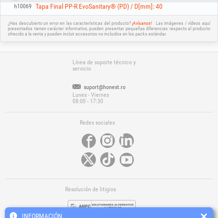
Tapa Final PP-R EvoSanitary® (PD) / D[mm]: 40
h10069
¿Has descubierto un error en las características del producto?
¡Avísanos!
Las imágenes / vídeos aquí
presentados tienen carácter informativo, pueden presentar pequeñas diferencias respecto al producto
ofrecido a la venta y pueden incluir accesorios no incluidos en los packs estándar.
Línea de soporte técnico y
servicio
suport@honest.ro
Lunes - Viernes
08:00 - 17:30
Redes sociales
Resolución de litigios
INFORMACIÓN