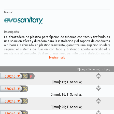
Marca:
Descripción:
La abrazadera de plástico para fijación de tuberías con taco y tirafondo es
una solución eficaz y duradera para la instalación y el soporte de conductos
o tuberías. Fabricada en plástico resistente, garantiza una sujeción sólida y
segura; el sistema de fijación con taco y tirafondo aporta estabilidad y
resistencia al conjunto. Su diseño ingenioso permite una instalación rápida
y sencilla, minimizando el tiempo y el esfuerzo. Es una opción práctica para
Mostrar todo
instalaciones sanitarias, sistemas de ventilación o redes de distribución de
fluidos. Se vende por ud.
D[mm] - Diámetro; T - Tipo;
¡Mantener fuera del alcance de los niños!
650246
D[mm]
:
12
;
T
:
Sencilla
;
650247
D[mm]
:
16
;
T
:
Sencilla
;
650248
D[mm]
:
20
;
T
:
Sencilla
;
650249