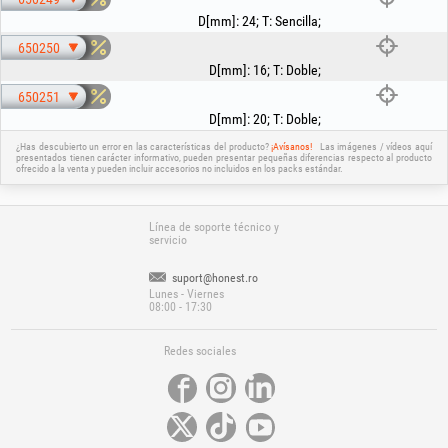
D[mm]
:
24
;
T
:
Sencilla
;
650250
D[mm]
:
16
;
T
:
Doble
;
650251
D[mm]
:
20
;
T
:
Doble
;
¿Has descubierto un error en las características del producto?
¡Avísanos!
Las imágenes / vídeos aquí
presentados tienen carácter informativo, pueden presentar pequeñas diferencias respecto al producto
ofrecido a la venta y pueden incluir accesorios no incluidos en los packs estándar.
Línea de soporte técnico y
servicio
suport@honest.ro
Lunes - Viernes
08:00 - 17:30
Redes sociales