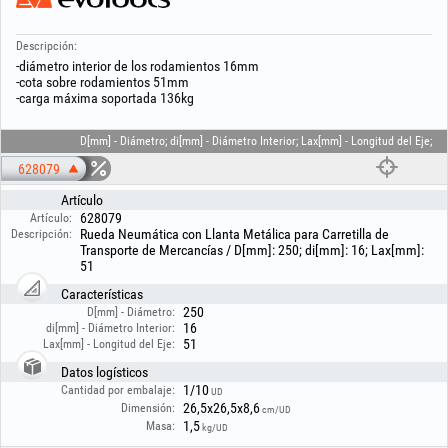
Descripción:
-diámetro interior de los rodamientos 16mm
-cota sobre rodamientos 51mm
-carga máxima soportada 136kg
D[mm] - Diámetro; di[mm] - Diámetro Interior; Lax[mm] - Longitud del Eje;
628079
Artículo
628079
Artículo:
Rueda Neumática con Llanta Metálica para Carretilla de
Descripción:
Transporte de Mercancías / D[mm]: 250; di[mm]: 16; Lax[mm]:
51
Características
250
D[mm] - Diámetro:
16
di[mm] - Diámetro Interior:
51
Lax[mm] - Longitud del Eje:
Datos logísticos
1/10
Cantidad por embalaje:
UD
26,5x26,5x8,6
Dimensión:
cm/UD
1,5
Masa:
kg/UD