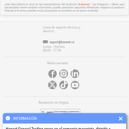
¿Has descubierto un error en las características del producto?
¡Avísanos!
Las imágenes / vídeos aquí
presentados tienen carácter informativo, pueden presentar pequeñas diferencias respecto al producto
ofrecido a la venta y pueden incluir accesorios no incluidos en los packs estándar.
Línea de soporte técnico y
servicio
suport@honest.ro
Lunes - Viernes
08:00 - 17:30
Redes sociales
Resolución de litigios
INFORMACIÓN
Honest General Trading opera en el comercio mayorista, dirigido a