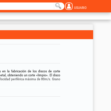
USUARIO
s en la fabricación de los discos de corte
al, obteniendo un corte «limpio». El disco
elocidad periférica máxima de 80m/s. Grano
gulares. Fabricado conforme a las normas
metálico hacia el interior; esto evita que el