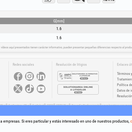
Este producto se fabrica de acuerdo con las normas euro
producto solo junto con el equipo y para el fin para e
casco, guantes, calzado, protección auditiva, mascaril
G[mm]
manual de uso del equipo base. No sobrecargue el
corporales y daños. Mantener fuera del alcance de los 
1.6
1.6
vídeos aquí presentados tienen carácter informativo, pueden presentar pequeñas diferencias respecto al product
Redes sociales
Resolución de litigios
Enlaces út
Términos 
Tratamien
Política d
Datos de i
Resolución
®
®
®
®
®
®
+Plus
, EvoSanitary +Plus
, EvoSelect
, EPTO
, EPTO Plus
, PowerForProfessionals
y sus logotipos son marc
ght 1994-2026
Honest General Trading SRL. Todos los derechos reservados. CUI: 6615609, Reg.Com.: J199402
 a empresas. Si eres particular y estás interesado en uno de nuestros productos,
c