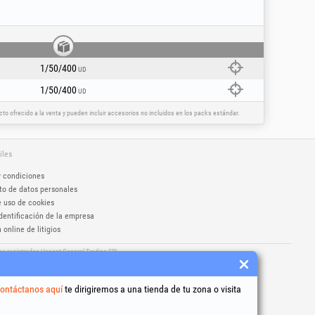
peas vigentes. Para su seguridad, utilice el
l que fue creado. Use equipo de protección:
la, según corresponda y como se indica en el
 producto; esto puede provocar lesiones
niños.
1/50/400
UD
1/50/400
UD
o ofrecido a la venta y pueden incluir accesorios no incluidos en los packs estándar.
iles
y condiciones
to de datos personales
e uso de cookies
dentificación de la empresa
 online de litigios
as registradas Honest General Trading SRL.
5279406
ontáctanos aquí
te dirigiremos a una tienda de tu zona o visita