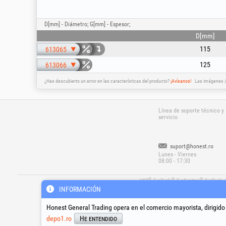
D[mm] - Diámetro; G[mm] - Espesor;
D[mm]
115
613065
125
613066
¿Has descubierto un error en las características del producto?
¡Avísanos!
Las imágenes / 
Línea de soporte técnico y
servicio
suport@honest.ro
Lunes - Viernes
08:00 - 17:30
®
®
®
HGT
, EvoTools
, EvoSanitary
, EvoTools 
Copyri
INFORMACIÓN
Honest General Trading opera en el comercio mayorista, dirigido
depo1.ro
He entendido