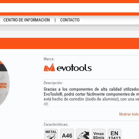
CENTRO DE INFORMACIÓN
CONTACTO
Marca:
Descripción:
Gracias a los componentes de alta calidad utilizado
EvoTools®, podrá cortar fácilmente componentes de met
está hecho de corindón (óxido de aluminio), con una v
46.
Diámetro interior: 22.2 mm;
Mostrar todo
Este tipo de disco es compatible con amoladoras an
europeas vigentes para artículos abrasivos.
Características:
Monte el disco abrasivo con el lado que presenta el aro 
disco se bloquee/se pegue en el eje.