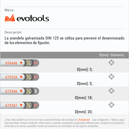
Marca:
Descripción:
La arandela galvanizada DIN 125 se utiliza para prevenir el desenroscado
de los elementos de fijación.
D[mm] - Diámetro;
650448
D[mm]
:
5
;
675528
D[mm]
:
5
;
673346
D[mm]
:
18
;
673347
D[mm]
:
20
;
¿Has descubierto un error en las características del producto?
¡Avísanos!
Las imágenes / vídeos aquí
presentados tienen carácter informativo, pueden presentar pequeñas diferencias respecto al producto
ofrecido a la venta y pueden incluir accesorios no incluidos en los packs estándar.