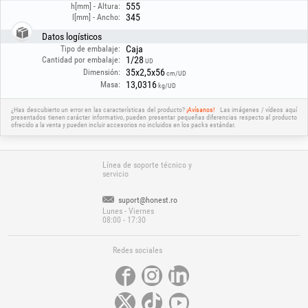
555
h[mm] - Altura:
345
l[mm] - Ancho:
Datos logísticos
Caja
Tipo de embalaje:
1/28
Cantidad por embalaje:
UD
35x2,5x56
Dimensión:
cm/UD
13,0316
Masa:
kg/UD
¿Has descubierto un error en las características del producto?
¡Avísanos!
Las imágenes / vídeos aquí
presentados tienen carácter informativo, pueden presentar pequeñas diferencias respecto al producto
ofrecido a la venta y pueden incluir accesorios no incluidos en los packs estándar.
Línea de soporte técnico y
servicio
suport@honest.ro
Lunes - Viernes
08:00 - 17:30
Redes sociales