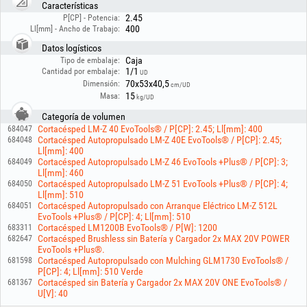
- Capacidad del depósito de gasolina: 0.9 L
Características
- Capacidad del depósito de aceite: 0.5 L
2.45
P[CP] - Potencia:
400
Ll[mm] - Ancho de Trabajo:
Datos logísticos
Caja
Tipo de embalaje:
1/1
Cantidad por embalaje:
UD
70x53x40,5
Dimensión:
cm/UD
15
Masa:
kg/UD
Categoría de volumen
Cortacésped LM-Z 40 EvoTools® / P[CP]: 2.45; Ll[mm]: 400
684047
Cortacésped Autopropulsado LM-Z 40E EvoTools® / P[CP]: 2.45;
684048
Ll[mm]: 400
Cortacésped Autopropulsado LM-Z 46 EvoTools +Plus® / P[CP]: 3;
684049
Ll[mm]: 460
Cortacésped Autopropulsado LM-Z 51 EvoTools +Plus® / P[CP]: 4;
684050
Ll[mm]: 510
Cortacésped Autopropulsado con Arranque Eléctrico LM-Z 512L
684051
EvoTools +Plus® / P[CP]: 4; Ll[mm]: 510
Cortacésped LM1200B EvoTools® / P[W]: 1200
683311
Cortacésped Brushless sin Batería y Cargador 2x MAX 20V POWER
682647
EvoTools +Plus®.
Cortacésped Autopropulsado con Mulching GLM1730 EvoTools® /
681598
P[CP]: 4; Ll[mm]: 510 Verde
Cortacésped sin Batería y Cargador 2x MAX 20V ONE EvoTools® /
681367
U[V]: 40