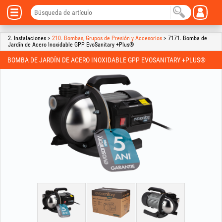
2. Instalaciones >
210. Bombas, Grupos de Presión y Accesorios
> 7171. Bomba de
Jardín de Acero Inoxidable GPP EvoSanitary +Plus®
BOMBA DE JARDÍN DE ACERO INOXIDABLE GPP EVOSANITARY +PLUS®