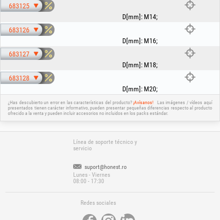
683125
D[mm]
:
M14
;
683126
D[mm]
:
M16
;
683127
D[mm]
:
M18
;
683128
D[mm]
:
M20
;
¿Has descubierto un error en las características del producto?
¡Avísanos!
Las imágenes / vídeos aquí
presentados tienen carácter informativo, pueden presentar pequeñas diferencias respecto al producto
ofrecido a la venta y pueden incluir accesorios no incluidos en los packs estándar.
Línea de soporte técnico y
servicio
suport@honest.ro
Lunes - Viernes
08:00 - 17:30
Redes sociales