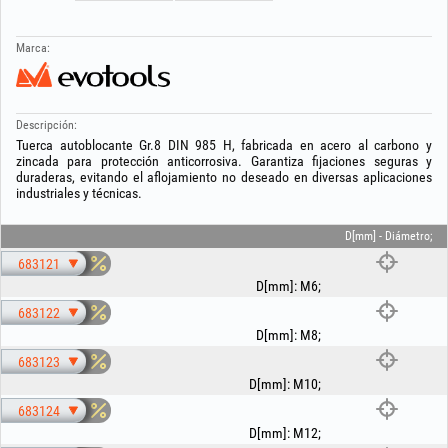
Marca:
Descripción:
Tuerca autoblocante Gr.8 DIN 985 H, fabricada en acero al carbono y
zincada para protección anticorrosiva. Garantiza fijaciones seguras y
duraderas, evitando el aflojamiento no deseado en diversas aplicaciones
industriales y técnicas.
D[mm] - Diámetro;
683121
D[mm]
:
M6
;
683122
D[mm]
:
M8
;
683123
D[mm]
:
M10
;
683124
D[mm]
:
M12
;