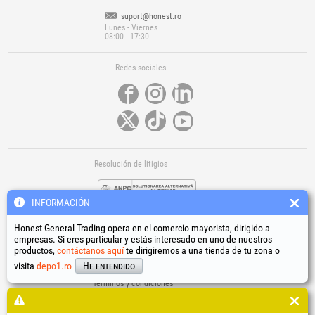
suport@honest.ro
Lunes - Viernes
08:00 - 17:30
Redes sociales
Resolución de litigios
INFORMACIÓN
Honest General Trading opera en el comercio mayorista, dirigido a
empresas. Si eres particular y estás interesado en uno de nuestros
productos,
contáctanos aquí
te dirigiremos a una tienda de tu zona o
Enlaces útiles
visita
depo1.ro
He entendido
Términos y condiciones
Tratamiento de datos personales
Política de uso de cookies