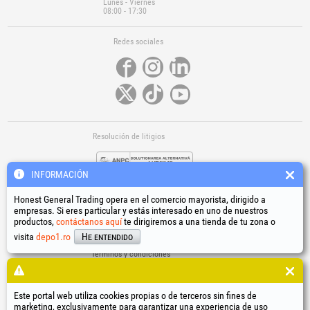
Lunes - Viernes
08:00 - 17:30
Redes sociales
Resolución de litigios
INFORMACIÓN
Honest General Trading opera en el comercio mayorista, dirigido a
empresas. Si eres particular y estás interesado en uno de nuestros
productos,
contáctanos aquí
te dirigiremos a una tienda de tu zona o
Enlaces útiles
visita
depo1.ro
He entendido
Términos y condiciones
Tratamiento de datos personales
Política de uso de cookies
Datos de identificación de la empresa
Este portal web utiliza cookies propias o de terceros sin fines de
marketing, exclusivamente para garantizar una experiencia de uso
Resolución online de litigios