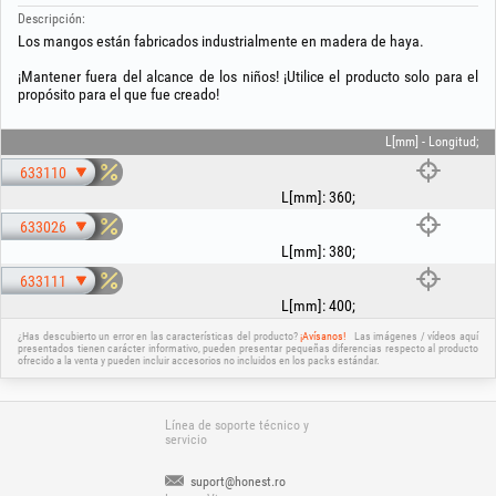
Descripción:
Los mangos están fabricados industrialmente en madera de haya.
¡Mantener fuera del alcance de los niños! ¡Utilice el producto solo para el
propósito para el que fue creado!
L[mm] - Longitud;
633110
L[mm]
:
360
;
633026
L[mm]
:
380
;
633111
L[mm]
:
400
;
¿Has descubierto un error en las características del producto?
¡Avísanos!
Las imágenes / vídeos aquí
presentados tienen carácter informativo, pueden presentar pequeñas diferencias respecto al producto
ofrecido a la venta y pueden incluir accesorios no incluidos en los packs estándar.
Línea de soporte técnico y
servicio
suport@honest.ro