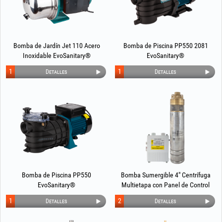
Bomba de Jardín Jet 110 Acero
Bomba de Piscina PP550 2081
Inoxidable EvoSanitary®
EvoSanitary®
1
1
Detalles
Detalles
Bomba de Piscina PP550
Bomba Sumergible 4" Centrífuga
EvoSanitary®
Multietapa con Panel de Control
EvoSanitary®
1
2
Detalles
Detalles