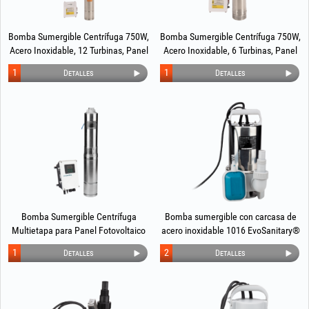
Bomba Sumergible Centrífuga 750W,
Bomba Sumergible Centrífuga 750W,
Acero Inoxidable, 12 Turbinas, Panel
Acero Inoxidable, 6 Turbinas, Panel
de Control, Mayor Resistencia a la
de Control, Succión Inferior
1
1
Detalles
Detalles
Arena EvoSanitary +Plus®
EvoSanitary®
Bomba Sumergible Centrífuga
Bomba sumergible con carcasa de
Multietapa para Panel Fotovoltaico
acero inoxidable 1016 EvoSanitary®
EvoSanitary®
1
2
Detalles
Detalles