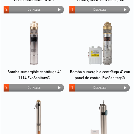
EvoSanitary®
Turbinas, Panel de Control, Mayor
2
1
Detalles
Detalles
Resistencia a la Arena EvoSanitary
+Plus®
Bomba sumergible centrífuga 4"
Bomba sumergible centrífuga 4" con
1114 EvoSanitary®
panel de control EvoSanitary®
2
1
Detalles
Detalles