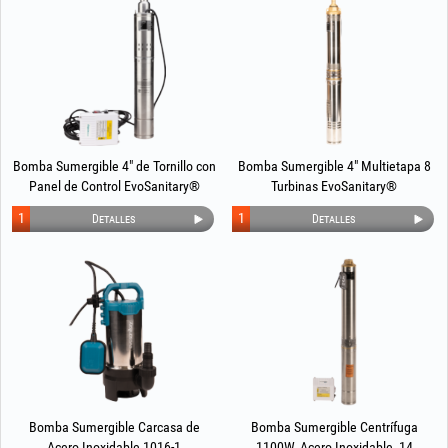
Bomba Sumergible 4" de Tornillo con
Bomba Sumergible 4" Multietapa 8
Panel de Control EvoSanitary®
Turbinas EvoSanitary®
1
1
Detalles
Detalles
Bomba Sumergible Carcasa de
Bomba Sumergible Centrífuga
Acero Inoxidable 1016-1
1100W, Acero Inoxidable, 14